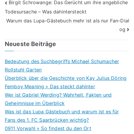
Beitragsnavigation
Birgit Schrowange: Das Gerücht um ihre angebliche
Todesursache – Was dahintersteckt
Warum das Lupa-Gästebuch mehr ist als nur Fan-Dial
og
Neueste Beiträge
Bedeutung des Suchbegriffs Michael Schumacher
Rollstuhl Garten
Überblick über die Geschichte von Kay Julius Döring
Femboy Meaning » Das steckt dahinter
Wer ist Gabriel Werding? Wahrheit, Fakten und
Geheimnisse im Überblick
Was ist das Lupa Gästebuch und warum ist es für
Fans des 1. FC Saarbrücken wichtig?
0911 Vorwahl » So findest du den Ort