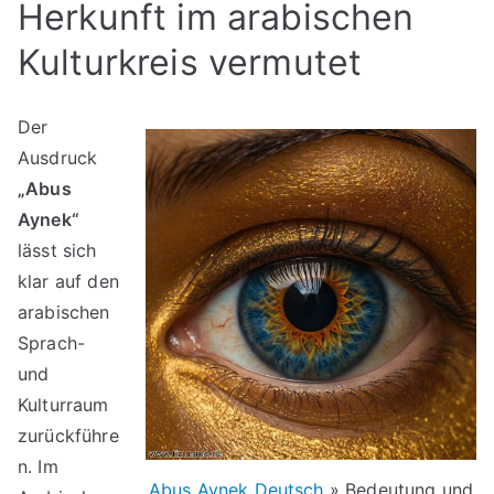
Herkunft im arabischen
Kulturkreis vermutet
Der
Ausdruck
„Abus
Aynek“
lässt sich
klar auf den
arabischen
Sprach-
und
Kulturraum
zurückführe
n. Im
Abus Aynek Deutsch
» Bedeutung und