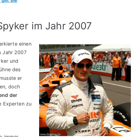
Spyker im Jahr 2007
arkierte einen
m Jahr 2007
yker und
Bühne des
musste er
en, doch
end der
e Experten zu
n
te immer