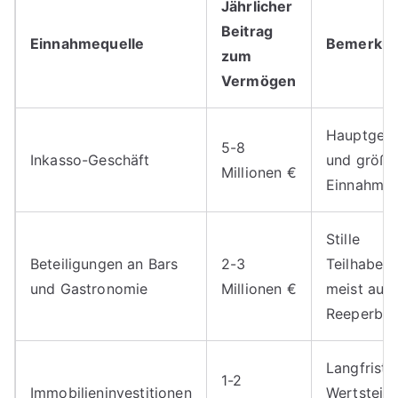
Jährlicher
Beitrag
Einnahmequelle
Bemerku
zum
Vermögen
Hauptgesc
5-8
Inkasso-Geschäft
und größt
Millionen €
Einnahmeq
Stille
Beteiligungen an Bars
2-3
Teilhabers
und Gastronomie
Millionen €
meist auf 
Reeperba
Langfristi
1-2
Immobilieninvestitionen
Wertsteig