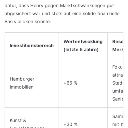
dafür, dass Henry gegen Marktschwankungen gut
abgesichert war und stets auf eine solide finanzielle
Basis blicken konnte.
Wertentwicklung
Beson
Investitionsbereich
(letzte 5 Jahre)
Merkm
Fokus 
attrakt
Hamburger
+65 %
Stadtte
Immobilien
umfas
Sanier
Sammel
Kunst &
+30 %
mit ho