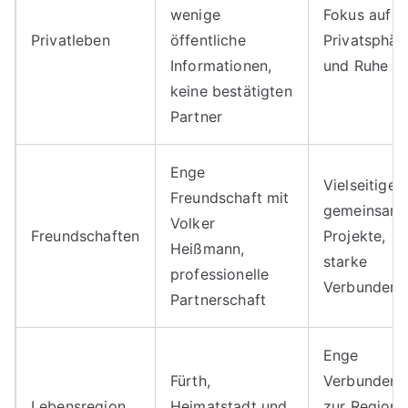
wenige
Fokus auf
Privatleben
öffentliche
Privatsphär
Informationen,
und Ruhe
keine bestätigten
Partner
Enge
Vielseitige
Freundschaft mit
gemeinsam
Volker
Freundschaften
Projekte,
Heißmann,
starke
professionelle
Verbundenh
Partnerschaft
Enge
Fürth,
Verbundenh
Lebensregion
Heimatstadt und
zur Region