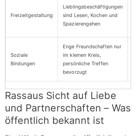
E
Lieblingsbeschäftigungen
N
Freizeitgestaltung
sind Lesen, Kochen und
s
Spazierengehen
V
Enge Freundschaften nur
W
Soziale
im kleinen Kreis,
V
Bindungen
persönliche Treffen
z
bevorzugt
Rassaus Sicht auf Liebe
und Partnerschaften – Was
öffentlich bekannt ist