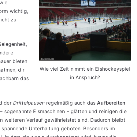
wie
orm wichtig,
icht zu
Gelegenheit,
ondere
hauer bieten
Wie viel Zeit nimmt ein Eishockeyspiel
hatmen, dir
in Anspruch?
nachbarn das
nd der
Drittelpausen
regelmäßig auch das
Aufbereiten
– sogenannte Eismaschinen – glätten und reinigen die
n weiteren Verlauf gewährleistet sind. Dadurch bleibt
r spannende Unterhaltung geboten. Besonders im
l, in dem ein wenig durchgeatmet wird, bevor die