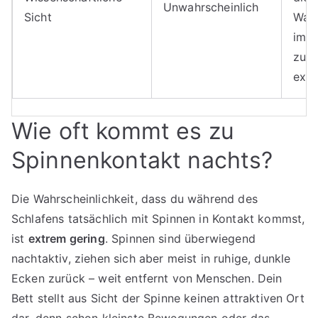
Unwahrscheinlich
Sicht
Wahr
im S
zu v
extr
Wie oft kommt es zu
Spinnenkontakt nachts?
Die Wahrscheinlichkeit, dass du während des
Schlafens tatsächlich mit Spinnen in Kontakt kommst,
ist
extrem gering
. Spinnen sind überwiegend
nachtaktiv, ziehen sich aber meist in ruhige, dunkle
Ecken zurück – weit entfernt von Menschen. Dein
Bett stellt aus Sicht der Spinne keinen attraktiven Ort
dar, denn schon kleinste Bewegungen oder das