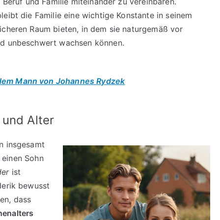
, Beruf und Familie miteinander zu vereinbaren.
eibt die Familie eine wichtige Konstante in seinem
sicheren Raum bieten, in dem sie naturgemäß vor
und unbeschwert wachsen können.
r dem Mann von Johannes Rydzek
 und Alter
n insgesamt
 einen Sohn
der
ist
derik bewusst
en, dass
enalters