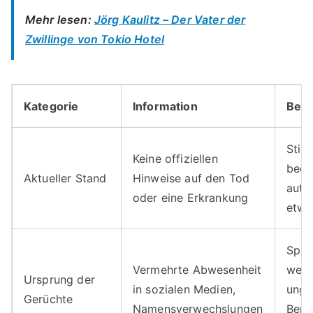
Mehr lesen:
Jörg Kaulitz – Der Vater der
Zwillinge von Tokio Hotel
Kategorie
Information
Bem
Still
Keine offiziellen
bede
Aktueller Stand
Hinweise auf den Tod
auto
oder eine Erkrankung
etwa
Spek
Vermehrte Abwesenheit
werd
Ursprung der
in sozialen Medien,
unge
Gerüchte
Namensverwechslungen
Beri