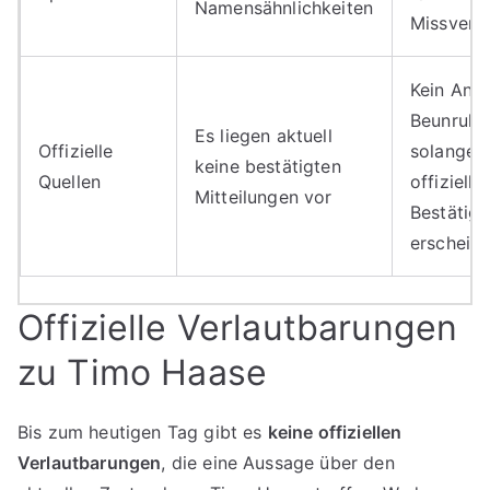
Namensähnlichkeiten
Missvers
Kein Anla
Beunruhi
Es liegen aktuell
Offizielle
solange 
keine bestätigten
Quellen
offizielle
Mitteilungen vor
Bestätig
erscheint
Offizielle Verlautbarungen
zu Timo Haase
Bis zum heutigen Tag gibt es
keine offiziellen
Verlautbarungen
, die eine Aussage über den