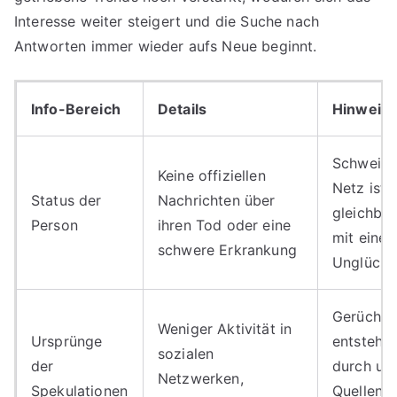
Interesse weiter steigert und die Suche nach
Antworten immer wieder aufs Neue beginnt.
Info-Bereich
Details
Hinweis
Schweige
Keine offiziellen
Netz ist 
Status der
Nachrichten über
gleichbe
Person
ihren Tod oder eine
mit eine
schwere Erkrankung
Unglück
Gerüchte
Weniger Aktivität in
Ursprünge
entstehen
sozialen
der
durch unk
Netzwerken,
Spekulationen
Quellen 