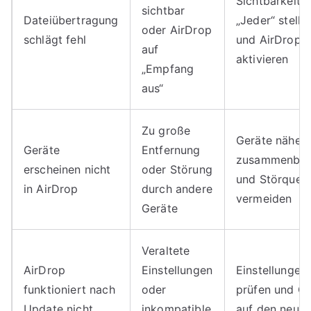
Sichtbarkeit a
sichtbar
Dateiübertragung
„Jeder“ stelle
oder AirDrop
schlägt fehl
und AirDrop
auf
aktivieren
„Empfang
aus“
Zu große
Geräte näher
Geräte
Entfernung
zusammenbri
erscheinen nicht
oder Störung
und Störquell
in AirDrop
durch andere
vermeiden
Geräte
Veraltete
AirDrop
Einstellungen
Einstellungen
funktioniert nach
oder
prüfen und Ge
Update nicht
inkompatible
auf den neues