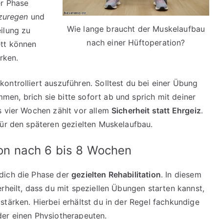
er Phase
zuregen
und
Wie lange braucht der Muskelaufbau
ilung zu
nach einer Hüftoperation?
ett können
rken.
ontrolliert auszuführen. Solltest du bei einer Übung
n, brich sie bitte sofort ab und sprich mit deiner
s vier Wochen zählt vor allem
Sicherheit statt Ehrgeiz
.
für den späteren gezielten Muskelaufbau.
tion nach 6 bis 8 Wochen
dich die Phase der
gezielten Rehabilitation
. In diesem
rheilt, dass du mit speziellen Übungen starten kannst,
tärken. Hierbei erhältst du in der Regel fachkundige
der einen Physiotherapeuten.